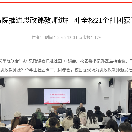
院推进思政课教师进社团 全校21个社团获
作者： 时间：2025-12-03 点击数：
179
思主义学院联合举办“思政课教师进社团”座谈会。校团委书记乔磊主持会议
思政教师及21个学生社团骨干共同参会，校团委现场为思政课教师颁发