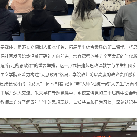
重要载体，是落实立德树人根本任务、拓展学生综合素质的第二课堂。将
确保社团发展始终沿着正确的方向前进，培育德智体美劳全面发展的时代
造“行走的思政课”的重要举措，这一形式搭建起思政课教学与学生社团
主义学院正着力构建“大思政课”格局，学院教师将以高度的政治责任感
员成长成才的“引路人”，同时朝着“经师”与“人师”相统一的“大先生”方向
骨干展开深入交流。朱天星在专题党课中，系统宣讲党的二十届四中全会
课教师需充分了解青年学生的思想现状、认知特点和行为习惯，深刻认识